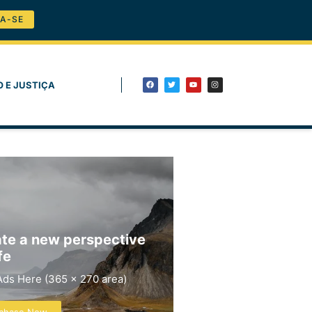
A-SE
O E JUSTIÇA
te a new perspective
fe
Ads Here (365 x 270 area)