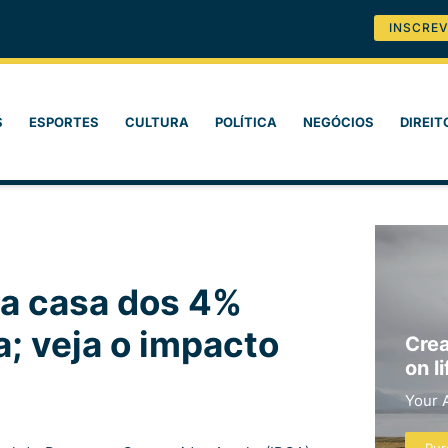
INSCREV
S
ESPORTES
CULTURA
POLÍTICA
NEGÓCIOS
DIREIT
na casa dos 4%
a; veja o impacto
Crea
on li
Your 