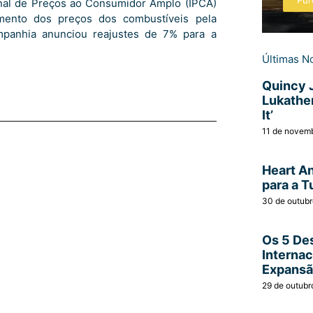
Pur
onal de Preços ao Consumidor Amplo (IPCA)
mento dos preços dos combustíveis pela
mpanhia anunciou reajustes de 7% para a
Últimas No
Quincy 
Lukather
It’
11 de novem
Heart A
para a T
30 de outub
Os 5 Des
Interna
Expans
29 de outubr