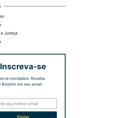
s
es
a
 e Justiça
a
Inscreva-se
erca novidades. Receba
 Boletim em seu email.
Enviar