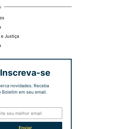
s
es
a
 e Justiça
a
Inscreva-se
erca novidades. Receba
 Boletim em seu email.
Enviar