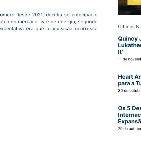
Pur
omerc desde 2021, decidiu se antecipar e
atua no mercado livre de energia, segundo
Últimas No
xpectativa era que a aquisição ocorresse
Quincy 
Lukather
It’
11 de novem
Heart A
para a T
30 de outub
Os 5 Des
Interna
Expans
29 de outubr