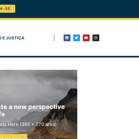
A-SE
O E JUSTIÇA
te a new perspective
fe
Ads Here (365 x 270 area)