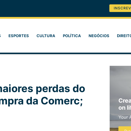
INSCREV
S
ESPORTES
CULTURA
POLÍTICA
NEGÓCIOS
DIREIT
maiores perdas do
ompra da Comerc;
Crea
on li
Your 