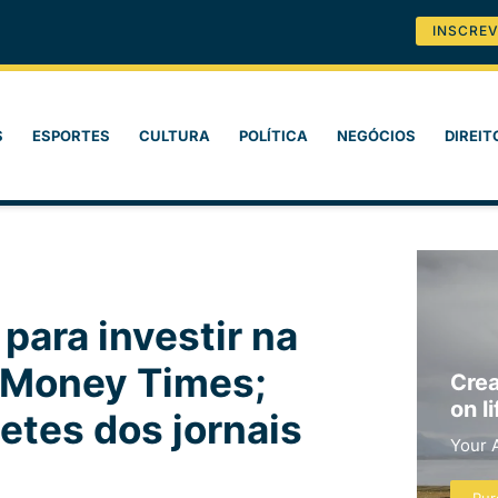
INSCREV
S
ESPORTES
CULTURA
POLÍTICA
NEGÓCIOS
DIREIT
 para investir na
 Money Times;
Crea
on li
etes dos jornais
Your 