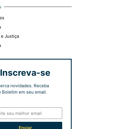
s
es
a
 e Justiça
a
Inscreva-se
erca novidades. Receba
 Boletim em seu email.
Enviar