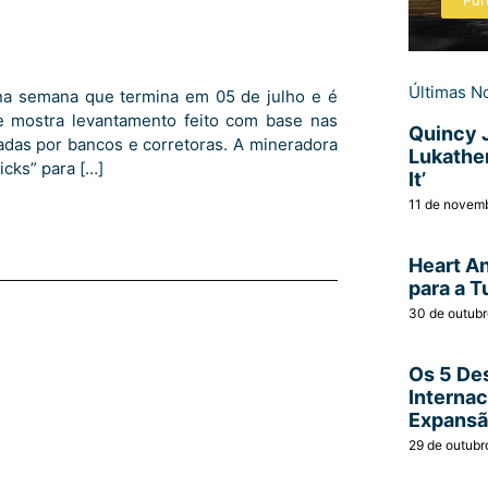
Pur
Últimas No
 na semana que termina em 05 de julho e é
e mostra levantamento feito com base nas
Quincy 
adas por bancos e corretoras. A mineradora
Lukather
cks” para […]
It’
11 de novem
Heart A
para a T
30 de outub
Os 5 Des
Interna
Expans
29 de outubr