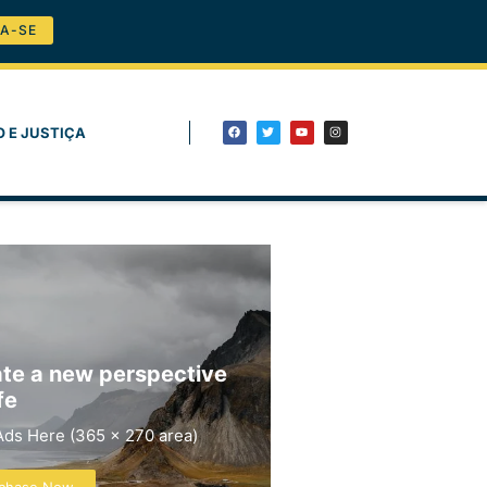
A-SE
O E JUSTIÇA
te a new perspective
fe
Ads Here (365 x 270 area)