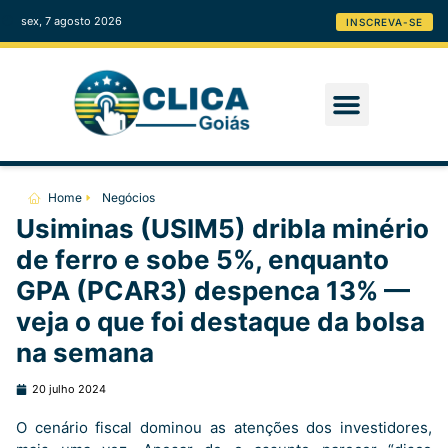
sex, 7 agosto 2026
INSCREVA-SE
Home
Negócios
Usiminas (USIM5) dribla minério
de ferro e sobe 5%, enquanto
GPA (PCAR3) despenca 13% —
veja o que foi destaque da bolsa
na semana
20 julho 2024
O cenário fiscal dominou as atenções dos investidores,