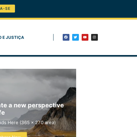
A-SE
O E JUSTIÇA
te a new perspective
fe
Ads Here (365 x 270 area)