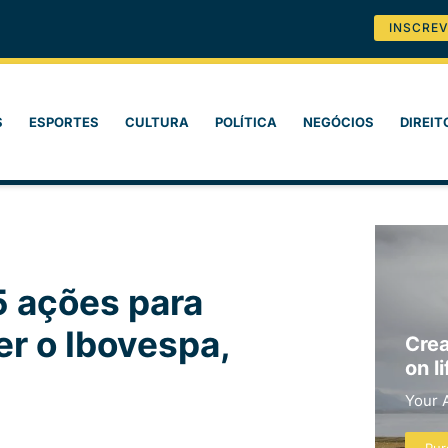
INSCREV
S
ESPORTES
CULTURA
POLÍTICA
NEGÓCIOS
DIREIT
5 ações para
er o Ibovespa,
Crea
on li
Your 