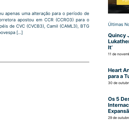
Pur
u apenas uma alteração para o período de
corretora apostou em CCR (CCRO3) para o
Últimas No
apéis de CVC (CVCB3), Camil (CAML3), BTG
bovespa […]
Quincy 
Lukather
It’
11 de novem
Heart A
para a T
30 de outub
Os 5 Des
Interna
Expans
29 de outubr