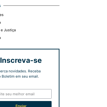
s
es
a
 e Justiça
a
Inscreva-se
erca novidades. Receba
 Boletim em seu email.
Enviar