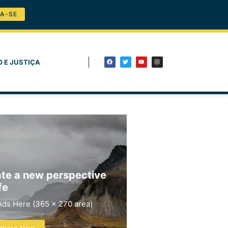
A-SE
O E JUSTIÇA
te a new perspective
fe
Ads Here (365 x 270 area)