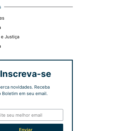
s
es
a
 e Justiça
a
Inscreva-se
erca novidades. Receba
 Boletim em seu email.
Enviar