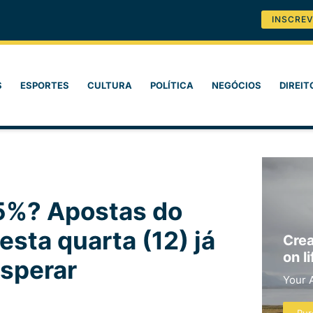
INSCREV
S
ESPORTES
CULTURA
POLÍTICA
NEGÓCIOS
DIREIT
25%? Apostas do
sta quarta (12) já
Crea
on li
esperar
Your 