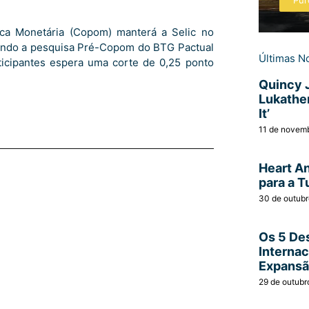
Pur
ica Monetária (Copom) manterá a Selic no
gundo a pesquisa Pré-Copom do BTG Pactual
Últimas No
ticipantes espera uma corte de 0,25 ponto
Quincy 
Lukather
It’
11 de novem
Heart A
para a T
30 de outub
Os 5 Des
Interna
Expans
29 de outubr