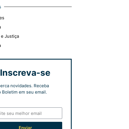
s
es
a
 e Justiça
a
Inscreva-se
erca novidades. Receba
 Boletim em seu email.
Enviar