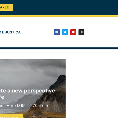
A-SE
O E JUSTIÇA
te a new perspective
fe
Ads Here (365 x 270 area)