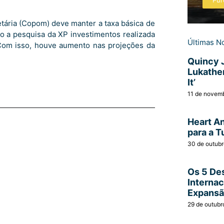
Pur
tária (Copom) deve manter a taxa básica de
do a pesquisa da XP investimentos realizada
Últimas No
Com isso, houve aumento nas projeções da
Quincy 
Lukather
It’
11 de novem
Heart A
para a T
30 de outub
Os 5 Des
Interna
Expans
29 de outubr