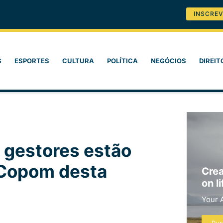
INSCREV
S
ESPORTES
CULTURA
POLÍTICA
NEGÓCIOS
DIREIT
 gestores estão
o Copom desta
Crea
on li
Your 