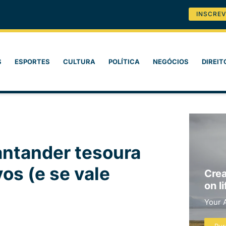
INSCREV
S
ESPORTES
CULTURA
POLÍTICA
NEGÓCIOS
DIREIT
antander tesoura
os (e se vale
Crea
on li
Your 