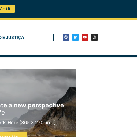
A-SE
O E JUSTIÇA
te a new perspective
fe
Ads Here (365 x 270 area)