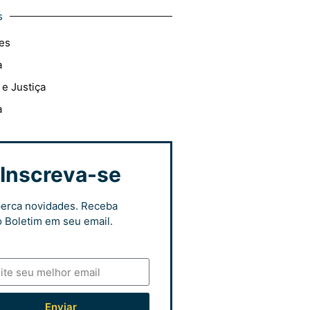
s
es
a
 e Justiça
a
Inscreva-se
erca novidades. Receba
 Boletim em seu email.
Enviar