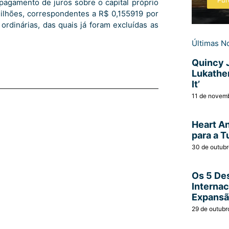
Pur
pagamento de juros sobre o capital próprio
milhões, correspondentes a R$ 0,155919 por
ordinárias, das quais já foram excluídas as
Últimas No
Quincy 
Lukather
It’
11 de novem
Heart A
para a T
30 de outub
Os 5 Des
Interna
Expans
29 de outubr