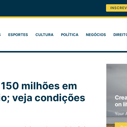
INSCREV
S
ESPORTES
CULTURA
POLÍTICA
NEGÓCIOS
DIREIT
 150 milhões em
io; veja condições
Crea
on li
Your 