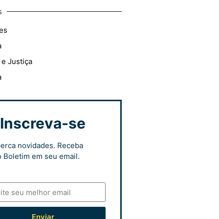
s
es
a
 e Justiça
a
Inscreva-se
erca novidades. Receba
 Boletim em seu email.
Enviar