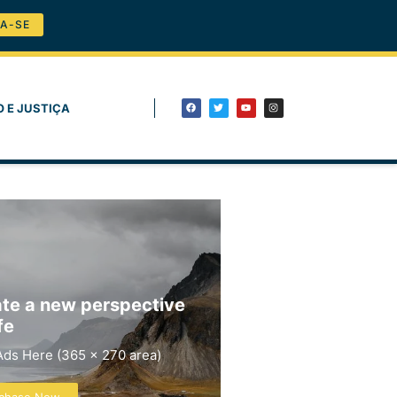
A-SE
O E JUSTIÇA
te a new perspective
fe
Ads Here (365 x 270 area)