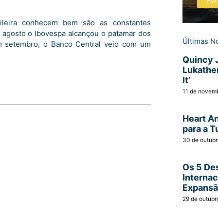
Pur
ileira conhecem bem são as constantes
 agosto o Ibovespa alcançou o patamar dos
Últimas No
em setembro, o Banco Central veio com um
Quincy 
Lukather
It’
11 de novem
Heart A
para a T
30 de outub
Os 5 Des
Interna
Expans
29 de outubr