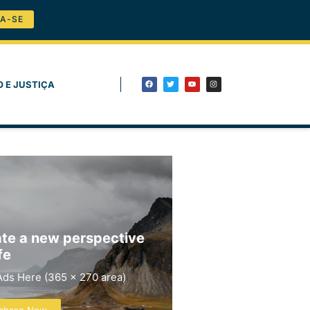
A-SE
O E JUSTIÇA
te a new perspective
fe
Ads Here (365 x 270 area)