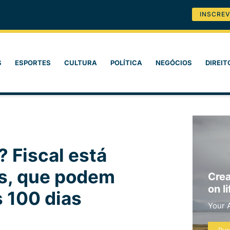
INSCREV
S
ESPORTES
CULTURA
POLÍTICA
NEGÓCIOS
DIREIT
? Fiscal está
is, que podem
Crea
on li
 100 dias
Your 