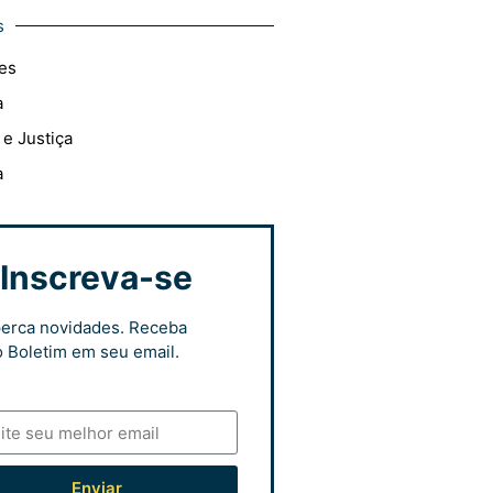
s
es
a
 e Justiça
a
Inscreva-se
erca novidades. Receba
 Boletim em seu email.
Enviar