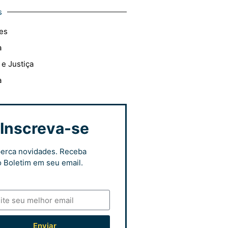
s
es
a
 e Justiça
a
Inscreva-se
erca novidades. Receba
 Boletim em seu email.
Enviar