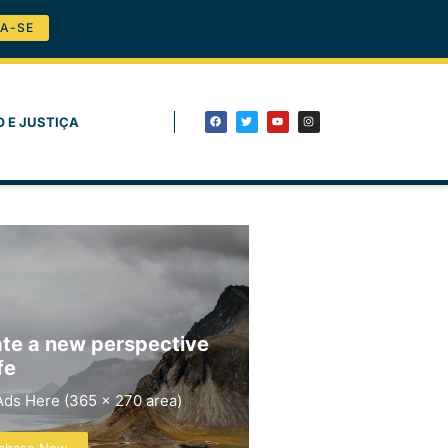
A-SE
O E JUSTIÇA
te a new perspective
fe
Ads Here (365 x 270 area)