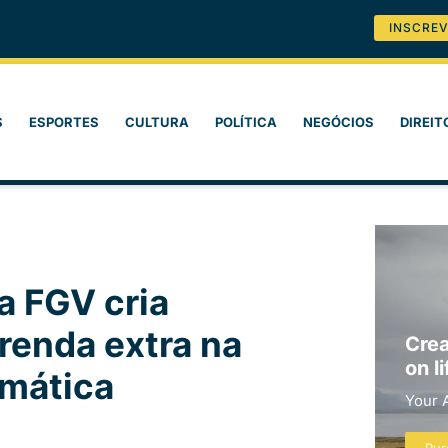
INSCREV
S
ESPORTES
CULTURA
POLÍTICA
NEGÓCIOS
DIREIT
a FGV cria
renda extra na
Crea
on li
omática
Your 