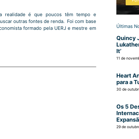
Pur
, a realidade é que poucos têm tempo e
uscar outras fontes de renda. Foi com base
Últimas No
 economista formado pela UERJ e mestre em
Quincy 
Lukather
It’
11 de novem
Heart A
para a T
30 de outub
Os 5 Des
Interna
Expans
29 de outubr