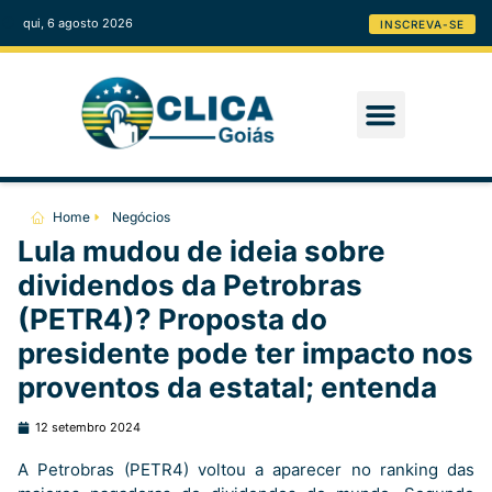
qui, 6 agosto 2026
INSCREVA-SE
Home
Negócios
Lula mudou de ideia sobre
dividendos da Petrobras
(PETR4)? Proposta do
presidente pode ter impacto nos
proventos da estatal; entenda
12 setembro 2024
A Petrobras (PETR4) voltou a aparecer no ranking das