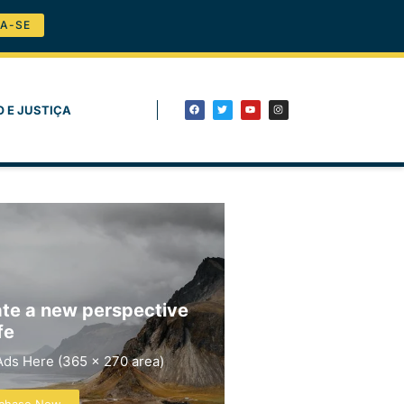
A-SE
O E JUSTIÇA
te a new perspective
fe
Ads Here (365 x 270 area)