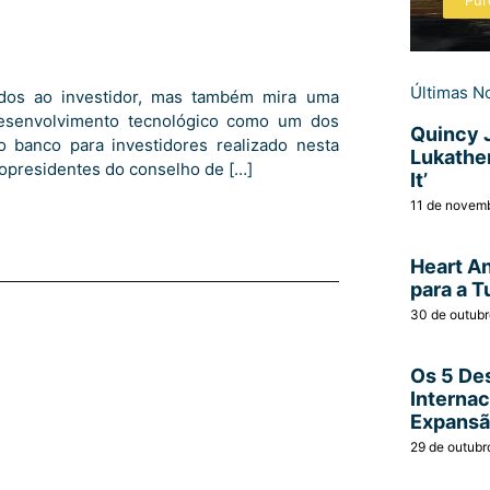
Pur
Últimas No
endos ao investidor, mas também mira uma
esenvolvimento tecnológico como um dos
Quincy 
o banco para investidores realizado nesta
Lukather
 copresidentes do conselho de […]
It’
11 de novem
Heart A
para a T
30 de outub
Os 5 Des
Interna
Expans
29 de outubr