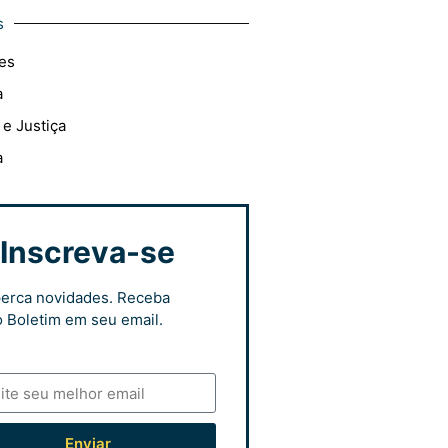
s
es
a
 e Justiça
a
Inscreva-se
erca novidades. Receba
 Boletim em seu email.
Enviar