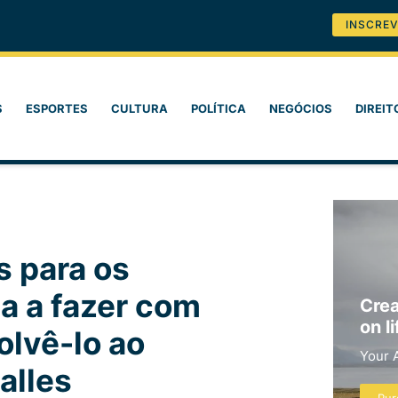
INSCREV
S
ESPORTES
CULTURA
POLÍTICA
NEGÓCIOS
DIREIT
s para os
a a fazer com
Crea
on li
olvê-lo ao
Your 
alles