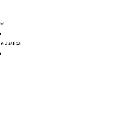
es
a
 e Justiça
a