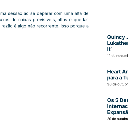
tima sessão ao se deparar com uma alta de
uxos de caixas previsíveis, altas e quedas
 razão é algo não recorrente. Isso porque a
Quincy 
Lukather
It’
11 de novem
Heart A
para a T
30 de outub
Os 5 Des
Interna
Expans
29 de outubr