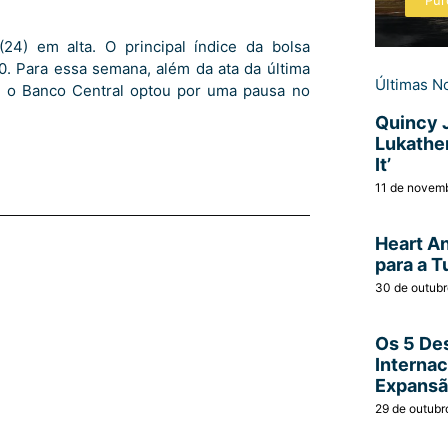
Pur
24) em alta. O principal índice da bolsa
10. Para essa semana, além da ata da última
Últimas No
al o Banco Central optou por uma pausa no
]
Quincy 
Lukather
It’
11 de novem
Heart A
para a T
30 de outub
Os 5 Des
Interna
Expans
29 de outubr