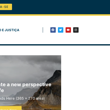
A-SE
O E JUSTIÇA
te a new perspective
fe
Ads Here (365 x 270 area)