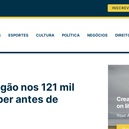
INSCREV
S
ESPORTES
CULTURA
POLÍTICA
NEGÓCIOS
DIREIT
gão nos 121 mil
ber antes de
Crea
on li
Your 