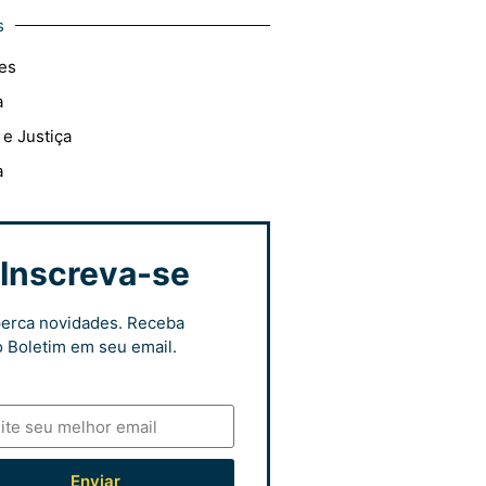
s
es
a
 e Justiça
a
Inscreva-se
erca novidades. Receba
 Boletim em seu email.
Enviar