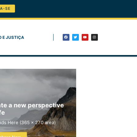
A-SE
O E JUSTIÇA
te a new perspective
fe
Ads Here (365 x 270 area)