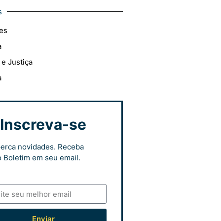
s
es
a
 e Justiça
a
Inscreva-se
erca novidades. Receba
 Boletim em seu email.
Enviar