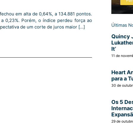
Pur
fechou em alta de 0,64%, a 134.881 pontos.
 a 0,23%. Porém, o índice perdeu força ao
Últimas No
pectativa de um corte de juros maior […]
Quincy 
Lukather
It’
11 de novem
Heart A
para a T
30 de outub
Os 5 Des
Interna
Expans
29 de outubr