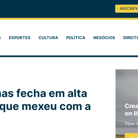
INSCREV
S
ESPORTES
CULTURA
POLÍTICA
NEGÓCIOS
DIREIT
mas fecha em alta
o que mexeu com a
Crea
on li
Your 