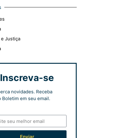
s
es
a
 e Justiça
a
Inscreva-se
erca novidades. Receba
 Boletim em seu email.
Enviar