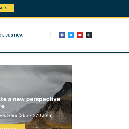
A-SE
O E JUSTIÇA
te a new perspective
fe
Ads Here (365 x 270 area)