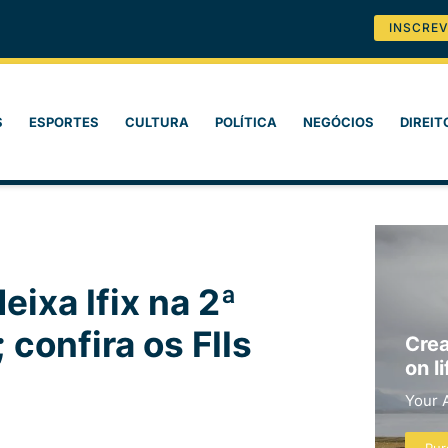
INSCREV
S
ESPORTES
CULTURA
POLÍTICA
NEGÓCIOS
DIREIT
eixa Ifix na 2ª
 confira os FIIs
Crea
on li
Your 