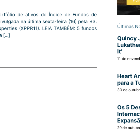
Pur
rtfólio de ativos do Índice de Fundos de
ivulgada na última sexta-feira (16) pela B3.
Últimas No
roperties (XPPR11). LEIA TAMBÉM: 5 fundos
a […]
Quincy 
Lukather
It’
11 de novem
Heart A
para a T
30 de outub
Os 5 Des
Interna
Expans
29 de outubr