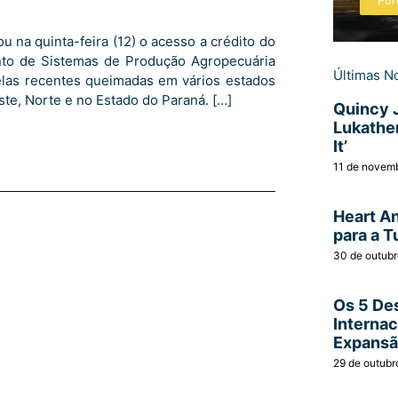
Pur
u na quinta-feira (12) o acesso a crédito do
nto de Sistemas de Produção Agropecuária
Últimas No
elas recentes queimadas em vários estados
te, Norte e no Estado do Paraná. […]
Quincy 
Lukather
It’
11 de novem
Heart A
para a T
30 de outub
Os 5 Des
Interna
Expans
29 de outubr