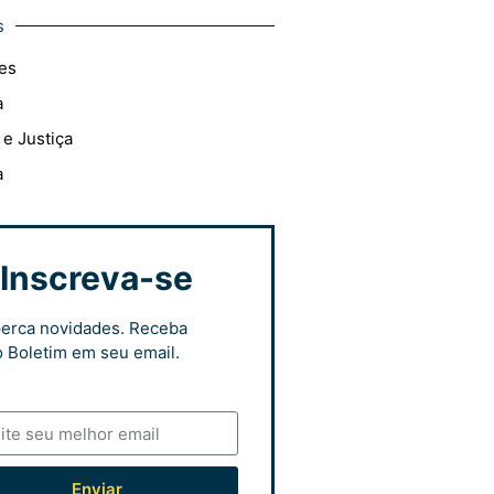
s
es
a
 e Justiça
a
Inscreva-se
erca novidades. Receba
 Boletim em seu email.
Enviar