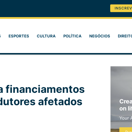
INSCREV
S
ESPORTES
CULTURA
POLÍTICA
NEGÓCIOS
DIREIT
a financiamentos
dutores afetados
Crea
on li
Your 