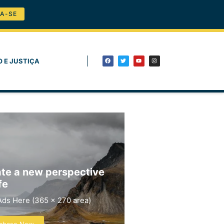
A-SE
O E JUSTIÇA
te a new perspective
fe
Ads Here (365 x 270 area)