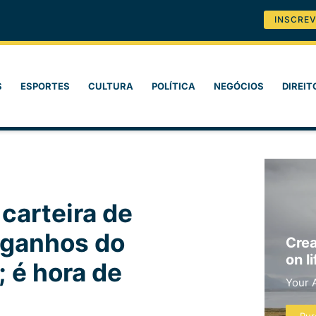
INSCREV
S
ESPORTES
CULTURA
POLÍTICA
NEGÓCIOS
DIREIT
carteira de
 ganhos do
Crea
on li
 é hora de
Your 