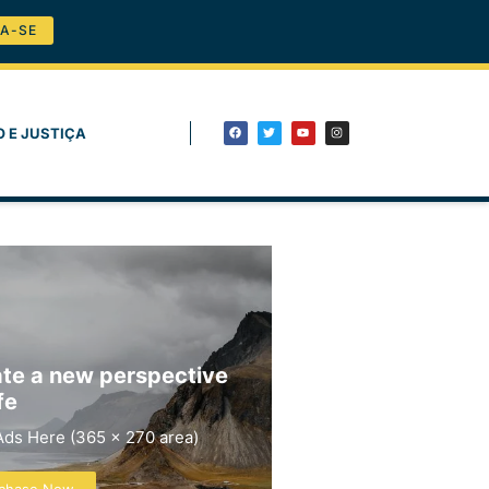
A-SE
O E JUSTIÇA
te a new perspective
fe
Ads Here (365 x 270 area)