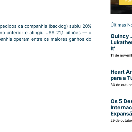
Pur
Últimas No
 pedidos da companhia (backlog) subiu 20%
o anterior e atingiu US$ 21,1 bilhões — o
Quincy 
panhia operam entre os maiores ganhos do
Lukather
It’
11 de novem
Heart A
para a T
30 de outub
Os 5 Des
Interna
Expans
29 de outubr