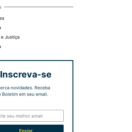
s
es
a
 e Justiça
a
Inscreva-se
erca novidades. Receba
 Boletim em seu email.
Enviar