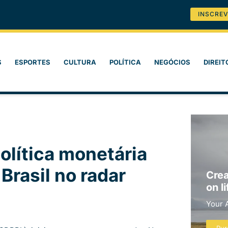
INSCREV
S
ESPORTES
CULTURA
POLÍTICA
NEGÓCIOS
DIREIT
política monetária
Brasil no radar
Crea
on li
Your 