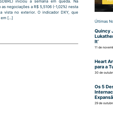
Pur
 (USDBRL) iniciou a semana em queda. Na
as negociações a R$ 5,5106 (-1,02%) nesta
 vista no exterior. O indicador DXY, que
u em […]
Últimas No
Quincy 
Lukather
It’
11 de novem
Heart A
para a T
30 de outub
Os 5 Des
Interna
Expans
29 de outubr