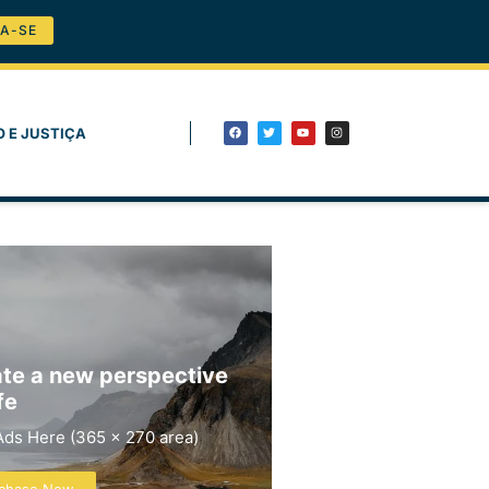
A-SE
O E JUSTIÇA
te a new perspective
fe
Ads Here (365 x 270 area)