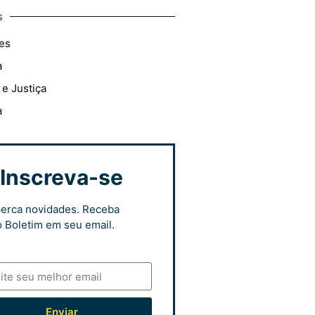
s
es
a
 e Justiça
a
Inscreva-se
erca novidades. Receba
 Boletim em seu email.
Enviar