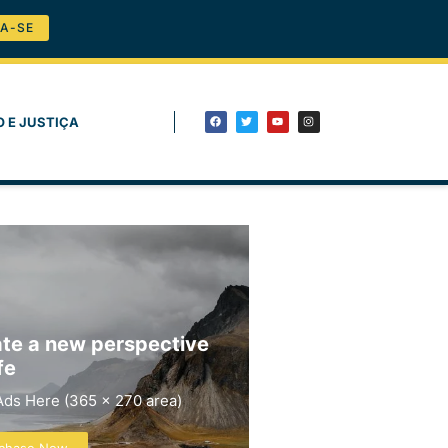
A-SE
O E JUSTIÇA
te a new perspective
fe
Ads Here (365 x 270 area)