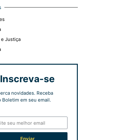
s
es
a
 e Justiça
a
Inscreva-se
erca novidades. Receba
 Boletim em seu email.
Enviar