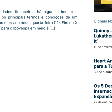
Pur
dades financeiras há alguns trimestres,
 os principais termos e condições de um
Últimas No
 mercado nesta quarta-feira (11). Fim do X
s para o Ibovespa em meio à […]
Quincy 
Lukather
It’
11 de novem
Heart A
para a T
30 de outub
Os 5 Des
Interna
Expans
29 de outubr