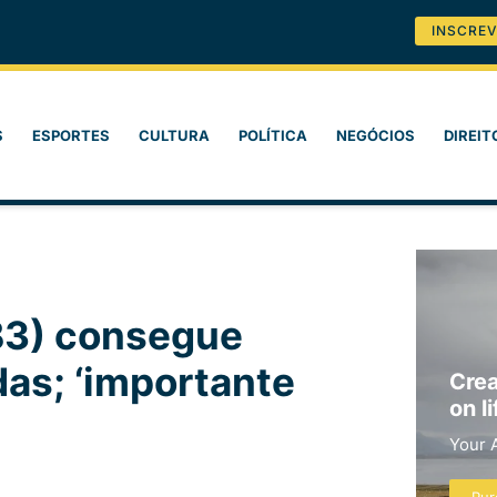
INSCREV
S
ESPORTES
CULTURA
POLÍTICA
NEGÓCIOS
DIREIT
B3) consegue
das; ‘importante
Crea
on li
Your 