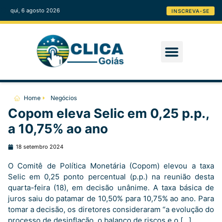
qui, 6 agosto 2026
INSCREVA-SE
Home
Negócios
Copom eleva Selic em 0,25 p.p.,
a 10,75% ao ano
18 setembro 2024
O Comitê de Política Monetária (Copom) elevou a taxa
Selic em 0,25 ponto percentual (p.p.) na reunião desta
quarta-feira (18), em decisão unânime. A taxa básica de
juros saiu do patamar de 10,50% para 10,75% ao ano. Para
tomar a decisão, os diretores consideraram “a evolução do
processo de desinflação, o balanço de riscos e o […]