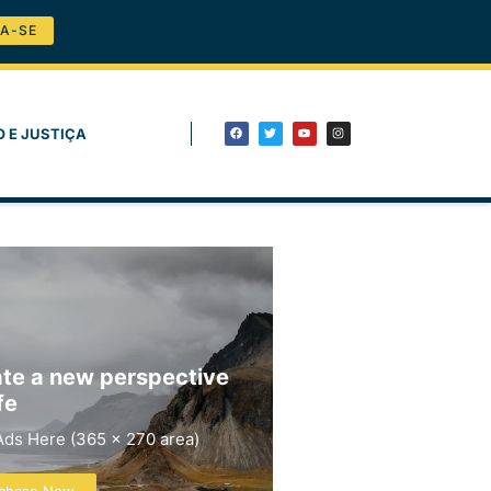
A-SE
O E JUSTIÇA
te a new perspective
fe
Ads Here (365 x 270 area)