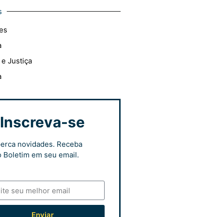
s
es
a
 e Justiça
a
Inscreva-se
erca novidades. Receba
 Boletim em seu email.
Enviar