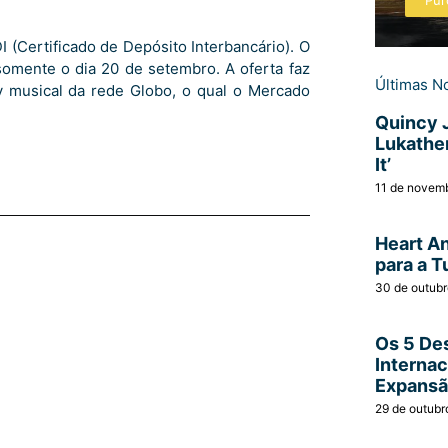
Pur
Certificado de Depósito Interbancário). O
 somente o dia 20 de setembro. A oferta faz
Últimas No
ty musical da rede Globo, o qual o Mercado
Quincy 
Lukather
It’
11 de novem
Heart A
para a T
30 de outub
Os 5 Des
Interna
Expans
29 de outubr