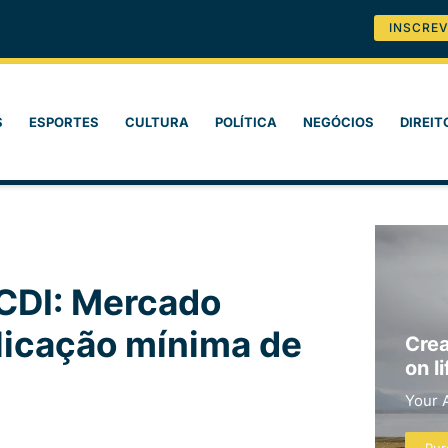
INSCREV
S
ESPORTES
CULTURA
POLÍTICA
NEGÓCIOS
DIREIT
CDI: Mercado
plicação mínima de
Crea
on li
Your 