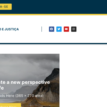
A-SE
O E JUSTIÇA
te a new perspective
fe
Ads Here (365 x 270 area)