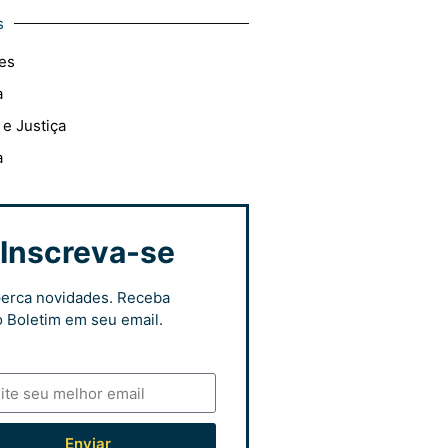
s
es
a
 e Justiça
a
Inscreva-se
erca novidades. Receba
 Boletim em seu email.
Enviar