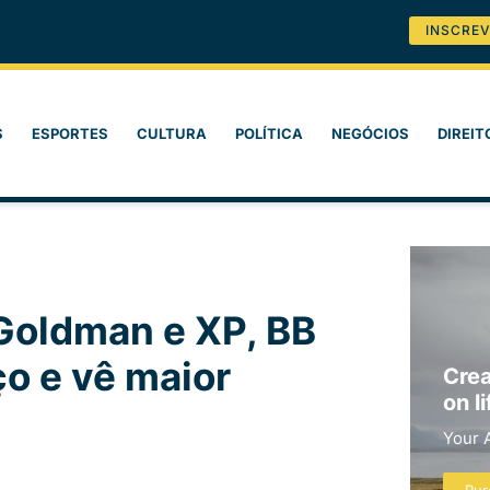
INSCREV
S
ESPORTES
CULTURA
POLÍTICA
NEGÓCIOS
DIREIT
Goldman e XP, BB
o e vê maior
Crea
on li
Your 