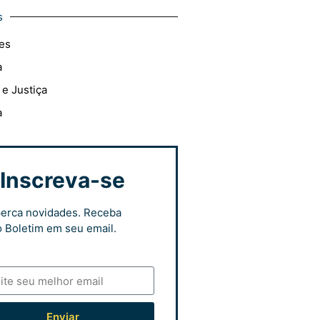
s
es
a
 e Justiça
a
Inscreva-se
erca novidades. Receba
 Boletim em seu email.
Enviar