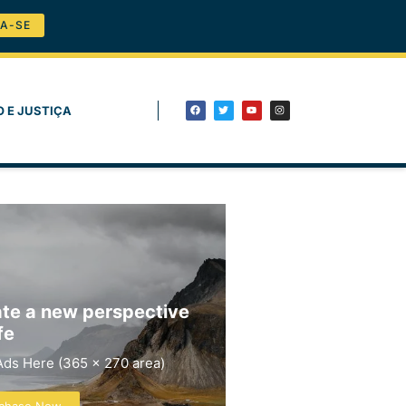
A-SE
O E JUSTIÇA
te a new perspective
fe
Ads Here (365 x 270 area)