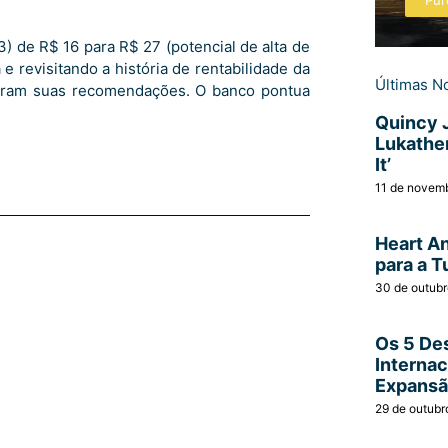
Pur
 de R$ 16 para R$ 27 (potencial de alta de
 revisitando a história de rentabilidade da
Últimas No
zaram suas recomendações. O banco pontua
Quincy 
Lukather
It’
11 de novem
Heart A
para a T
30 de outub
Os 5 Des
Interna
Expans
29 de outubr