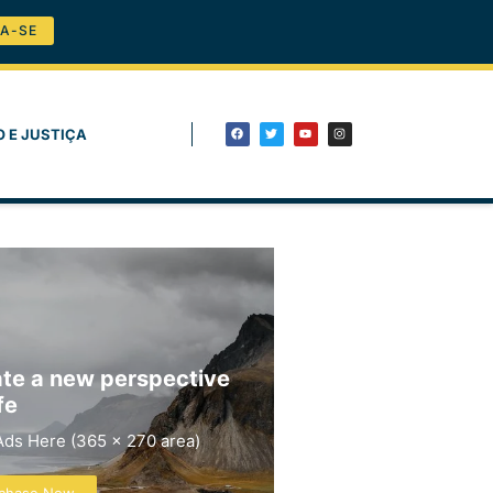
A-SE
O E JUSTIÇA
te a new perspective
fe
Ads Here (365 x 270 area)