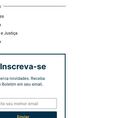
s
es
a
 e Justiça
a
Inscreva-se
erca novidades. Receba
 Boletim em seu email.
Enviar