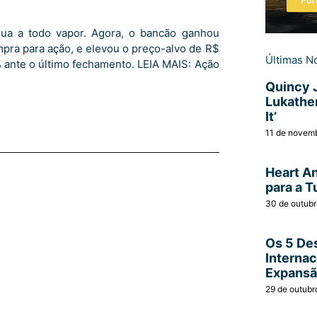
Pur
ua a todo vapor. Agora, o bancão ganhou
ra para ação, e elevou o preço-alvo de R$
Últimas No
% ante o último fechamento. LEIA MAIS: Ação
Quincy 
Lukather
It’
11 de novem
Heart A
para a T
30 de outub
Os 5 Des
Interna
Expans
29 de outubr