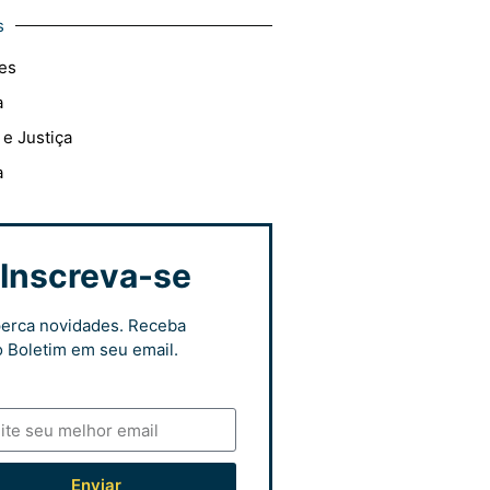
s
es
a
 e Justiça
a
Inscreva-se
erca novidades. Receba
 Boletim em seu email.
Enviar