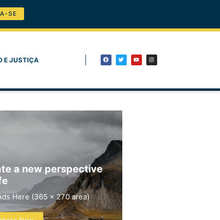
A-SE
O E JUSTIÇA
te a new perspective
fe
Ads Here (365 x 270 area)