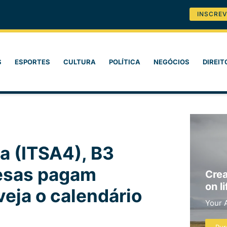
INSCREV
S
ESPORTES
CULTURA
POLÍTICA
NEGÓCIOS
DIREIT
a (ITSA4), B3
esas pagam
Crea
on li
eja o calendário
Your 