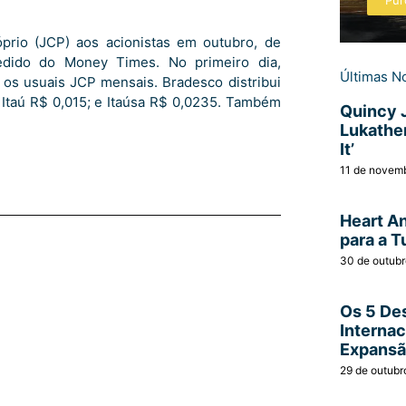
Pur
prio (JCP) aos acionistas em outubro, de
edido do Money Times. No primeiro dia,
Últimas No
 os usuais JCP mensais. Bradesco distribui
; Itaú R$ 0,015; e Itaúsa R$ 0,0235. Também
Quincy 
Lukather
It’
11 de novem
Heart A
para a T
30 de outub
Os 5 Des
Interna
Expans
29 de outubr