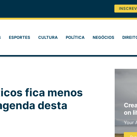
INSCREV
S
ESPORTES
CULTURA
POLÍTICA
NEGÓCIOS
DIREIT
ticos fica menos
agenda desta
Crea
on li
Your 