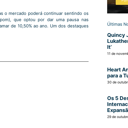
Pur
as o mercado poderá continuar sentindo os
Copom), que optou por dar uma pausa nas
Últimas No
tamar de 10,50% ao ano. Um dos destaques
Quincy 
Lukather
It’
11 de novem
Heart A
para a T
30 de outub
Os 5 Des
Interna
Expans
29 de outubr