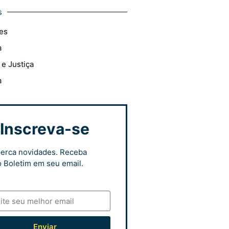
s
es
a
 e Justiça
a
Inscreva-se
erca novidades. Receba
 Boletim em seu email.
Enviar