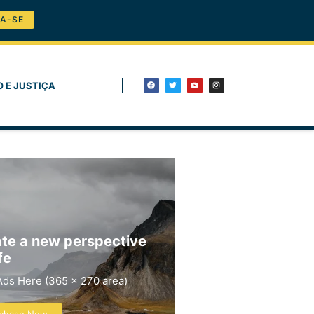
A-SE
O E JUSTIÇA
te a new perspective
fe
Ads Here (365 x 270 area)