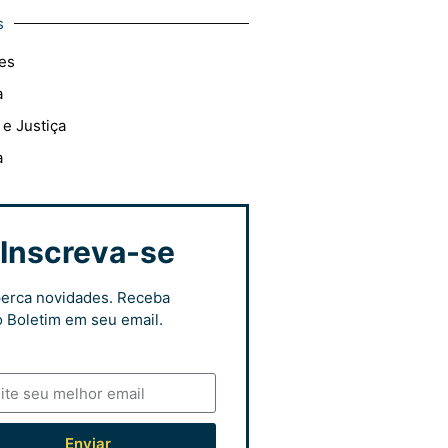
s
es
a
 e Justiça
a
Inscreva-se
erca novidades. Receba
 Boletim em seu email.
Enviar