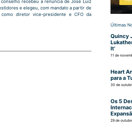
Pur
u conselho recebeu a renúncia de José Luiz
stidores e elegeu, com mandato a partir de
 como diretor vice-presidente e CFO da
Últimas No
Quincy 
Lukather
It’
11 de novem
Heart A
para a T
30 de outub
Os 5 Des
Interna
Expans
29 de outubr