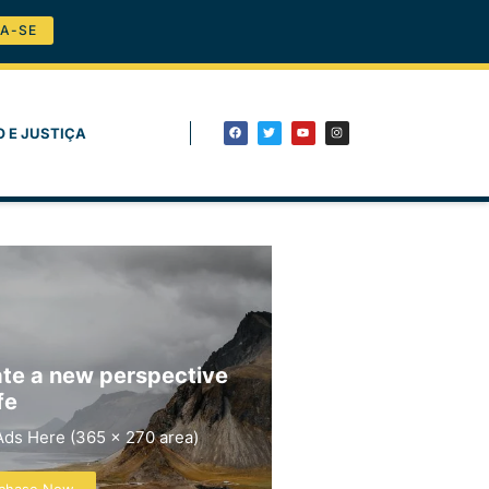
A-SE
O E JUSTIÇA
te a new perspective
fe
Ads Here (365 x 270 area)