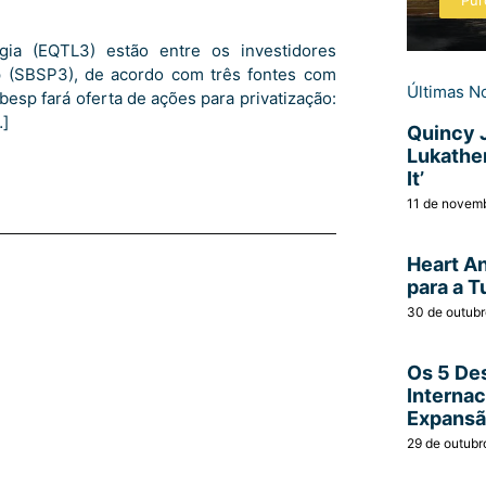
Pur
ia (EQTL3) estão entre os investidores
sp (SBSP3), de acordo com três fontes com
Últimas No
sp fará oferta de ações para privatização:
…]
Quincy 
Lukather
It’
11 de novem
Heart A
para a T
30 de outub
Os 5 Des
Interna
Expans
29 de outubr