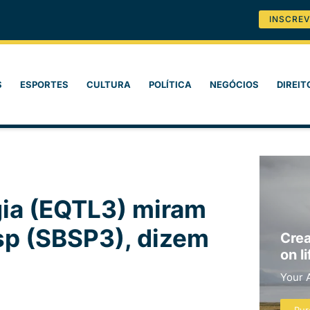
INSCREV
S
ESPORTES
CULTURA
POLÍTICA
NEGÓCIOS
DIREIT
gia (EQTL3) miram
sp (SBSP3), dizem
Crea
on li
Your 