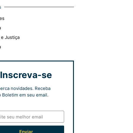
s
es
a
 e Justiça
a
Inscreva-se
erca novidades. Receba
 Boletim em seu email.
Enviar