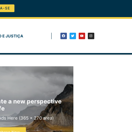
A-SE
O E JUSTIÇA
te a new perspective
fe
Ads Here (365 x 270 area)