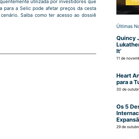
Pur
requentemente utilizada por investidores que
a para a Selic pode afetar preços da cesta
 cenário. Saiba como ter acesso ao dossiê
Últimas No
Quincy 
Lukather
It’
11 de novem
Heart A
para a T
30 de outub
Os 5 Des
Interna
Expans
29 de outubr