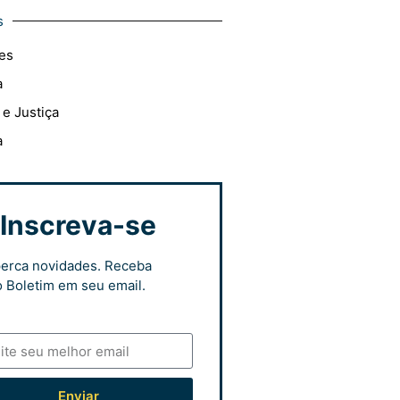
s
es
a
 e Justiça
a
Inscreva-se
erca novidades. Receba
 Boletim em seu email.
Enviar