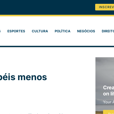
INSCREV
S
ESPORTES
CULTURA
POLÍTICA
NEGÓCIOS
DIREIT
apéis menos
Crea
on li
Your 