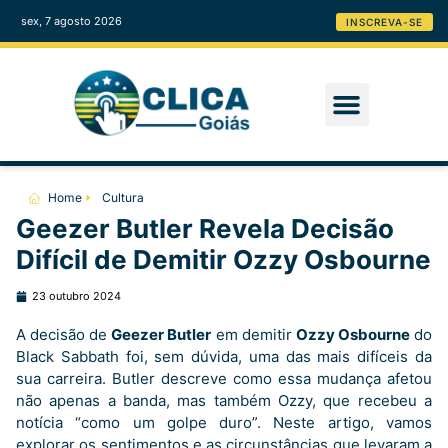
sex, 7 agosto 2026
INSCREVA-SE
Home
Cultura
Geezer Butler Revela Decisão
Difícil de Demitir Ozzy Osbourne
23 outubro 2024
A decisão de
Geezer Butler
em demitir
Ozzy Osbourne
do
Black Sabbath foi, sem dúvida, uma das mais difíceis da
sua carreira. Butler descreve como essa mudança afetou
não apenas a banda, mas também Ozzy, que recebeu a
notícia “como um golpe duro”. Neste artigo, vamos
explorar os sentimentos e as circunstâncias que levaram a